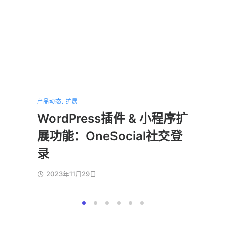
产品动态
,
扩展
产品动态
WordPress插件 & 小程序扩
小程
展功能：OneSocial社交登
202
录
2023年11月29日