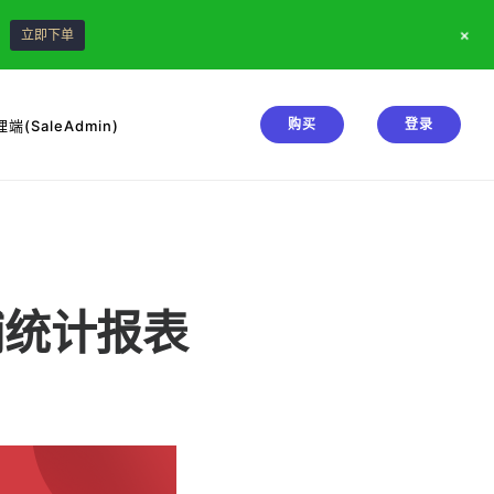
+
！
立即下单
购买
登录
端(SaleAdmin)
铺统计报表