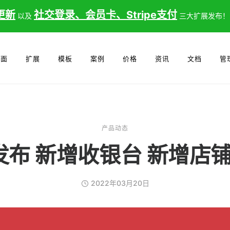
更新
社交登录、会员卡、Stripe支付
以及
三大扩展发布
界面
扩展
模板
案例
价格
资讯
文档
管理
产品动态
本发布 新增收银台 新增店
2022年03月20日