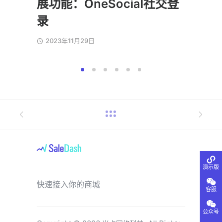
展功能：OneSocial社交登
202
录
2023年11月29日
演示版
快速接入你的商城
客服
公众号