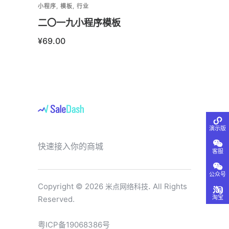
小程序
,
模板
,
行业
小程序
,
二〇一九小程序模板
高级
¥
69.00
¥
99.
演示版
快速接入你的商城
客服
公众号
.
Copyright © 2026
All Rights
米点网络科技
淘宝
Reserved.
粤ICP备19068386号