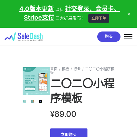
4.0版本更新
社交登录、会员卡、
以及
+
Stripe支付
三大扩展发布！
立即下单
购买
首页
/
模板
/
行业
/
二〇二〇小程序模
板
二〇二〇小程
序模板
¥
89.00
立即购买